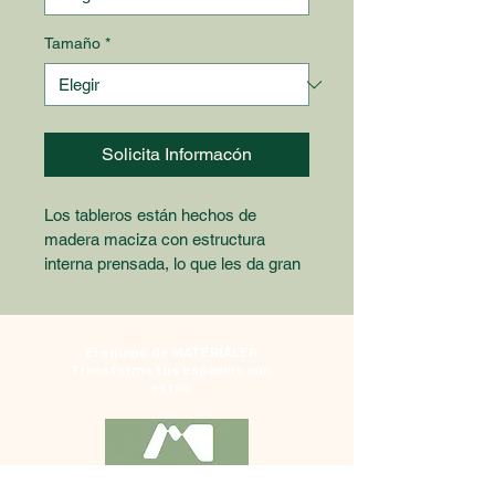
Tamaño
*
Solicita Informacón
Los tableros están hechos de 
madera maciza con estructura 
interna prensada, lo que les da gran 
estabilidad y ligereza, son seguros 
y versátiles para puertas, paredes y 
mobiliario, elaborados con fibras de 
El equipo de MATERIALER
madera y pegamentos ecológicos, 
Transforma tus espacios con
para lograr un material decorativo 
estilo.
de alto rendimiento.