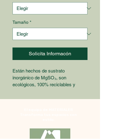
Tamaño
*
Solicita Informacón
Están hechos de sustrato 
inorgánico de MgSO₃, son 
ecológicos, 100% reciclables y 
libres de formaldehído. Su 
composición antibacterial y antiviral 
los hace seguros y estables, 
El equipo de MATERIALER
ideales incluso para cocinas, baños 
Transforma tus espacios con
y espacios de salud.
estilo.