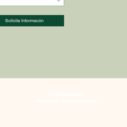
Solicita Informacón
Contáctanos a:
materialer@davos.com.ec