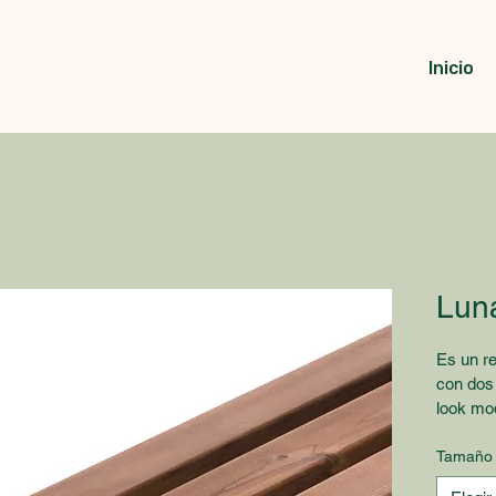
Inicio
Luna
Es un re
con dos
look mod
y de baj
Clase: 
Tamaño
Superfic